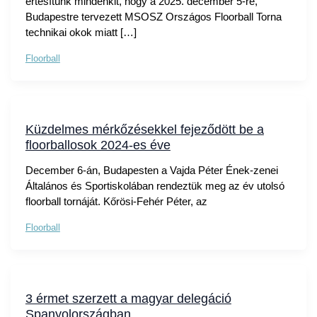
értesítünk mindenkit, hogy a 2025. december 5-re,
Budapestre tervezett MSOSZ Országos Floorball Torna
technikai okok miatt […]
Floorball
Küzdelmes mérkőzésekkel fejeződött be a
floorballosok 2024-es éve
December 6-án, Budapesten a Vajda Péter Ének-zenei
Általános és Sportiskolában rendeztük meg az év utolsó
floorball tornáját. Kőrösi-Fehér Péter, az
Floorball
3 érmet szerzett a magyar delegáció
Spanyolországban