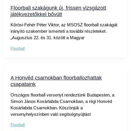
Floorball szakágunk új, frissen vizsgázott
játékvezetőkkel bővült
Kőrösi-Fehér Péter Viktor, az MSOSZ floorball szakágát
irányító szakember ismerteti a további részleteket.
„Augusztus 22. és 31. között a Magyar
Floorball
A Honvéd csarnokban floorballozhattak
csapataink
Országos floorball versenyt rendeztünk Budapesten, a
Simon János Kosárlabda Csarnokban, a régi Honvéd
Kosárlabda Csarnokban. Köszönjük a
versenyhelyszínben való segítségnyújtást
Floorball