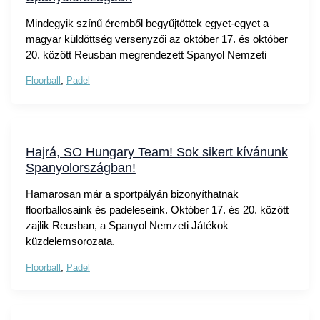
Mindegyik színű éremből begyűjtöttek egyet-egyet a
magyar küldöttség versenyzői az október 17. és október
20. között Reusban megrendezett Spanyol Nemzeti
Floorball
,
Padel
Hajrá, SO Hungary Team! Sok sikert kívánunk
Spanyolországban!
Hamarosan már a sportpályán bizonyíthatnak
floorballosaink és padeleseink. Október 17. és 20. között
zajlik Reusban, a Spanyol Nemzeti Játékok
küzdelemsorozata.
Floorball
,
Padel