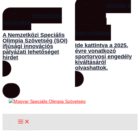
Fontos változás a
sportorvosi
Ifjúsági innovációs
engedélyek
pályázatok
kiváltásával
kapcsolatban
A Nemzetközi Speciális
Olimpia Szövetség (SOI)
Ide kattintva a 2025.
ifjúsági innovációs
évre vonatkozó
pályázati lehetőséget
sportorvosi engedély
hirdet
kiváltásáról
olvashattok.
Skip
to
content