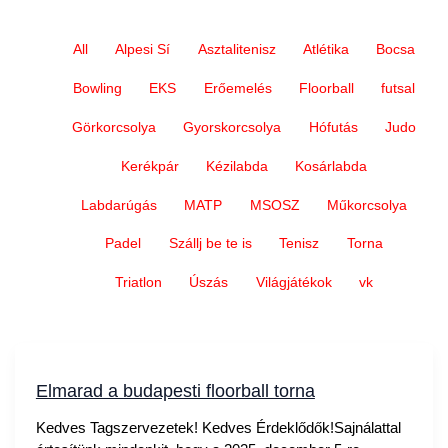
Filter
All
Alpesi Sí
Asztalitenisz
Atlétika
Bocsa
posts
by
Bowling
EKS
Erőemelés
Floorball
futsal
category
Görkorcsolya
Gyorskorcsolya
Hófutás
Judo
Kerékpár
Kézilabda
Kosárlabda
Labdarúgás
MATP
MSOSZ
Műkorcsolya
Padel
Szállj be te is
Tenisz
Torna
Triatlon
Úszás
Világjátékok
vk
Elmarad a budapesti floorball torna
Kedves Tagszervezetek! Kedves Érdeklődők!Sajnálattal