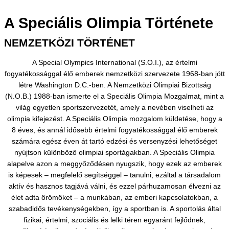
A Speciális Olimpia Története
NEMZETKÖZI TÖRTÉNET
A Special Olympics International (S.O.I.), az értelmi
fogyatékossággal élő emberek nemzetközi szervezete 1968-ban jött
létre Washington D.C.-ben. A Nemzetközi Olimpiai Bizottság
(N.O.B.) 1988-ban ismerte el a Speciális Olimpia Mozgalmat, mint a
világ egyetlen sportszervezetét, amely a nevében viselheti az
olimpia kifejezést. A Speciális Olimpia mozgalom küldetése, hogy a
8 éves, és annál idősebb értelmi fogyatékossággal élő emberek
számára egész éven át tartó edzési és versenyzési lehetőséget
nyújtson különböző olimpiai sportágakban. A Speciális Olimpia
alapelve azon a meggyőződésen nyugszik, hogy ezek az emberek
is képesek – megfelelő segítséggel – tanulni, ezáltal a társadalom
aktív és hasznos tagjává válni, és ezzel párhuzamosan élvezni az
élet adta örömöket – a munkában, az emberi kapcsolatokban, a
szabadidős tevékenységekben, így a sportban is. A sportolás által
fizikai, értelmi, szociális és lelki téren egyaránt fejlődnek,