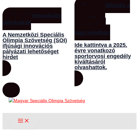
Fontos változás a
sportorvosi
Ifjúsági innovációs
engedélyek
pályázatok
kiváltásával
kapcsolatban
A Nemzetközi Speciális
Olimpia Szövetség (SOI)
Ide kattintva a 2025.
ifjúsági innovációs
évre vonatkozó
pályázati lehetőséget
sportorvosi engedély
hirdet
kiváltásáról
olvashattok.
Skip
to
content