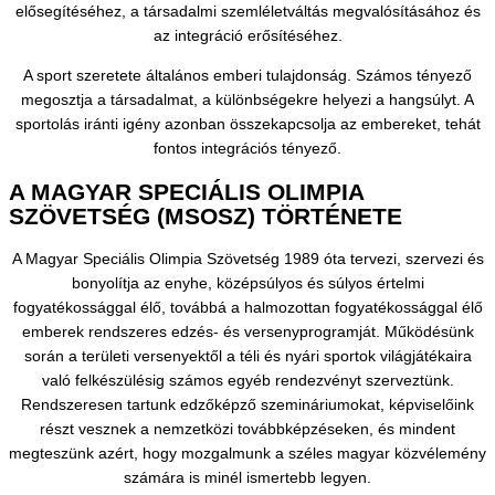
elősegítéséhez, a társadalmi szemléletváltás megvalósításához és
az integráció erősítéséhez.
A sport szeretete általános emberi tulajdonság. Számos tényező
megosztja a társadalmat, a különbségekre helyezi a hangsúlyt. A
sportolás iránti igény azonban összekapcsolja az embereket, tehát
fontos integrációs tényező.
A MAGYAR SPECIÁLIS OLIMPIA
SZÖVETSÉG (MSOSZ) TÖRTÉNETE
A Magyar Speciális Olimpia Szövetség 1989 óta tervezi, szervezi és
bonyolítja az enyhe, középsúlyos és súlyos értelmi
fogyatékossággal élő, továbbá a halmozottan fogyatékossággal élő
emberek rendszeres edzés- és versenyprogramját. Működésünk
során a területi versenyektől a téli és nyári sportok világjátékaira
való felkészülésig számos egyéb rendezvényt szerveztünk.
Rendszeresen tartunk edzőképző szemináriumokat, képviselőink
részt vesznek a nemzetközi továbbképzéseken, és mindent
megteszünk azért, hogy mozgalmunk a széles magyar közvélemény
számára is minél ismertebb legyen.