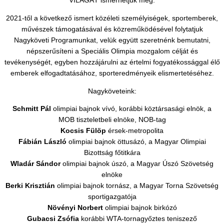
VILÁGÁT ismerhetjük meg.
2021-től a következő ismert közéleti személyiségek, sportemberek,
művészek támogatásával és közreműködésével folytatjuk
Nagyköveti Programunkat, velük együtt szeretnénk bemutatni,
népszerűsíteni a Speciális Olimpia mozgalom célját és
tevékenységét, egyben hozzájárulni az értelmi fogyatékossággal élő
emberek elfogadtatásához, sporteredményeik elismertetéséhez.
Nagyköveteink:
Schmitt Pál
olimpiai bajnok vívó, korábbi köztársasági elnök, a
MOB tiszteletbeli elnöke, NOB-tag
Kocsis Fülöp
érsek-metropolita
Fábián László
olimpiai bajnok öttusázó, a Magyar Olimpiai
Bizottság főtitkára
Wladár Sándor
olimpiai bajnok úszó, a Magyar Úszó Szövetség
elnöke
Berki Krisztián
olimpiai bajnok tornász, a Magyar Torna Szövetség
sportigazgatója
Növényi Norbert
olimpiai bajnok birkózó
Gubacsi Zsófia
korábbi WTA-tornagyőztes teniszező