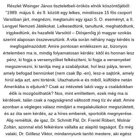
Részlet Wisinger János tiszteletbeli-örökös elnök köszöntőjéből:
“1989. május 6. és 9. között egy lelkes, mindössze 15 fős csoport
Varsóban járt, megnézni, megtanulni egy igazi S. O. eseményt, a II.
Lengyel Nemzeti Játékokat. Lelkesedtünk, tanultunk, meghatódtunk,
irigykedtünk, és hazafelé Varsótól – Diósjenőig jó magyar szokás
szerint alaposan összevesztünk. A vita során néhány nagy kérdés is
megfogalmazódott: Amire pontosan emlékszem az, bizonyos
értelemben ma is, mindig folyamatosan kérdés: kitől és honnan lesz
pénz, ki fogja a versenyzőket felkészíteni, ki fogja a versenyeket
megszervezni, ki tanítja meg a szabályokat, hol lesz pálya, terem,
amely befogad bennünket (nem csak Bp.-en), lesz-e sajtónk, amely
hírül adja azt, ami történik. Utazhatunk-e és miből, külföldre netán
Amerikába is eljutunk? Csak az intézetek lakói vagy a családokban
élők is mozgósíthatók? Nos, mint említettem, ezek még ma is
kérdések, talán csak a nagyságrend változott meg tíz év alatt. Amire
azonban a végleges válasz mindjárt a megalakuláskor megszületett,
és az óta sem kérdés, az a híres emberek, sportolók megnyerése.
Alig reméltük, de igaz, Dr. Schmitt Pál, Dr. Frenkl Róbert, Molnár
Zoltán, azonnal első felkérésre vállalta az alapító tagságot. És még
valaki, Dr. Göllesz Viktor, mindannyiunk tanító mestere, aki egész