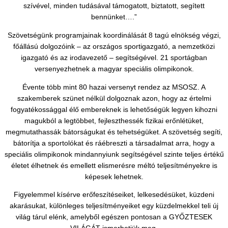
szívével, minden tudásával támogatott, biztatott, segített
bennünket….”
Szövetségünk programjainak koordinálását 8 tagú elnökség végzi,
főállású dolgozóink – az országos sportigazgató, a nemzetközi
igazgató és az irodavezető – segítségével. 21 sportágban
versenyezhetnek a magyar speciális olimpikonok.
Évente több mint 80 hazai versenyt rendez az MSOSZ. A
szakemberek szünet nélkül dolgoznak azon, hogy az értelmi
fogyatékossággal élő embereknek is lehetőségük legyen kihozni
magukból a legtöbbet, fejleszthessék fizikai erőnlétüket,
megmutathassák bátorságukat és tehetségüket. A szövetség segíti,
bátorítja a sportolókat és ráébreszti a társadalmat arra, hogy a
speciális olimpikonok mindannyiunk segítségével szinte teljes értékű
életet élhetnek és emellett elismerésre méltó teljesítményekre is
képesek lehetnek.
Figyelemmel kísérve erőfeszítéseiket, lelkesedésüket, küzdeni
akarásukat, különleges teljesítményeiket egy küzdelmekkel teli új
világ tárul elénk, amelyből egészen pontosan a GYŐZTESEK