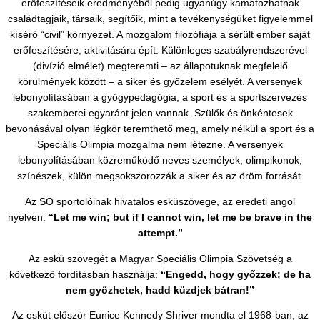
erőfeszítéseik eredményéből pedig ugyanúgy kamatozhatnak
családtagjaik, társaik, segítőik, mint a tevékenységüket figyelemmel
kísérő “civil” környezet. A mozgalom filozófiája a sérült ember saját
erőfeszítésére, aktivitására épít. Különleges szabályrendszerével
(divízió elmélet) megteremti – az állapotuknak megfelelő
körülmények között – a siker és győzelem esélyét. A versenyek
lebonyolításában a gyógypedagógia, a sport és a sportszervezés
szakemberei egyaránt jelen vannak. Szülők és önkéntesek
bevonásával olyan légkör teremthető meg, amely nélkül a sport és a
Speciális Olimpia mozgalma nem létezne. A versenyek
lebonyolításában közreműködő neves személyek, olimpikonok,
színészek, külön megsokszorozzák a siker és az öröm forrását.
Az SO sportolóinak hivatalos esküszövege, az eredeti angol
nyelven:
“Let me win; but if I cannot win, let me be brave in the
attempt.”
Az eskü szövegét a Magyar Speciális Olimpia Szövetség a
következő fordításban használja:
“Engedd, hogy győzzek; de ha
nem győzhetek, hadd küzdjek bátran!”
Az esküt először Eunice Kennedy Shriver mondta el 1968-ban, az