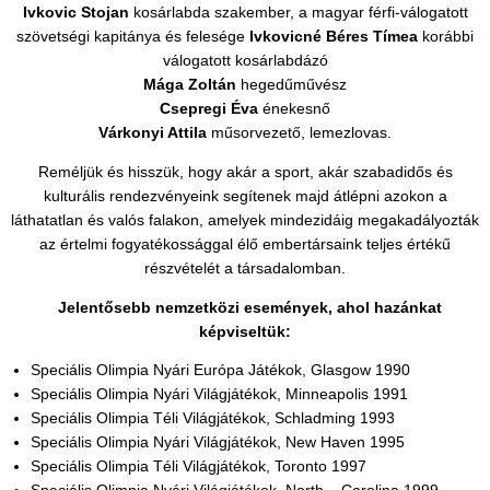
Ivkovic Stojan
kosárlabda szakember, a magyar férfi-válogatott
szövetségi kapitánya és felesége
Ivkovicné Béres Tímea
korábbi
válogatott kosárlabdázó
Mága Zoltán
hegedűművész
Csepregi Éva
énekesnő
Várkonyi Attila
műsorvezető, lemezlovas.
Reméljük és hisszük, hogy akár a sport, akár szabadidős és
kulturális rendezvényeink segítenek majd átlépni azokon a
láthatatlan és valós falakon, amelyek mindezidáig megakadályozták
az értelmi fogyatékossággal élő embertársaink teljes értékű
részvételét a társadalomban.
Jelentősebb nemzetközi események, ahol hazánkat
képviseltük:
Speciális Olimpia Nyári Európa Játékok, Glasgow 1990
Speciális Olimpia Nyári Világjátékok, Minneapolis 1991
Speciális Olimpia Téli Világjátékok, Schladming 1993
Speciális Olimpia Nyári Világjátékok, New Haven 1995
Speciális Olimpia Téli Világjátékok, Toronto 1997