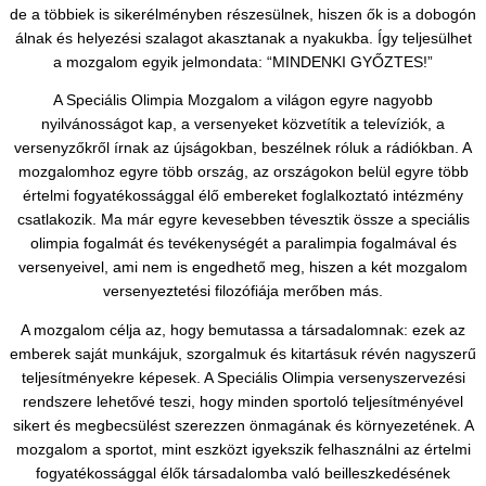
de a többiek is sikerélményben részesülnek, hiszen ők is a dobogón
álnak és helyezési szalagot akasztanak a nyakukba. Így teljesülhet
a mozgalom egyik jelmondata: “MINDENKI GYŐZTES!”
A Speciális Olimpia Mozgalom a világon egyre nagyobb
nyilvánosságot kap, a versenyeket közvetítik a televíziók, a
versenyzőkről írnak az újságokban, beszélnek róluk a rádiókban. A
mozgalomhoz egyre több ország, az országokon belül egyre több
értelmi fogyatékossággal élő embereket foglalkoztató intézmény
csatlakozik. Ma már egyre kevesebben tévesztik össze a speciális
olimpia fogalmát és tevékenységét a paralimpia fogalmával és
versenyeivel, ami nem is engedhető meg, hiszen a két mozgalom
versenyeztetési filozófiája merőben más.
A mozgalom célja az, hogy bemutassa a társadalomnak: ezek az
emberek saját munkájuk, szorgalmuk és kitartásuk révén nagyszerű
teljesítményekre képesek. A Speciális Olimpia versenyszervezési
rendszere lehetővé teszi, hogy minden sportoló teljesítményével
sikert és megbecsülést szerezzen önmagának és környezetének. A
mozgalom a sportot, mint eszközt igyekszik felhasználni az értelmi
fogyatékossággal élők társadalomba való beilleszkedésének