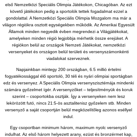
első Nemzetközi Speciális Olimpia Játékokon, Chicagóban. Az ezt
követő játékokon pedig a sportolók tettek fogadalmat ezzel a
gondolattal. A Nemzetközi Speciális Olimpia Mozgalom ma már a
világon régiókra osztott egységekben működik. Az Amerikai Egyesült
Államok minden negyedik évben megrendezi a Világjátékokat,
amelyeken minden régió legjobbja mérhetik össze erejüket. A
régiókon belül az országok Nemzeti Játékokat, nemzetközi
versenyeket és országon belül területi és versenyszámonkénti
viadalokat szerveznek.
Napjainkban mintegy 200 országban, 6.5 millió értelmi
fogyatékossággal élő sportoló, 30 téli és nyári olimpiai sportágban
edz és versenyez. A Speciális Olimpia versenyszisztémája mindenki
számára győzelmet ígér. A versenyzőket – teljesítményük és koruk
szerint – csoportokba osztják. Így a versenyeken nem lesz
lekörözött futó, nincs 21:5-ös asztalitenisz győzelem stb. Minden
versenyző a saját csoportján belül megközelítőleg azonos eséllyel
indul.
Egy csoportban minimum három, maximum nyolc versenyző
indulhat. Az első három helyezett arany, ezüst és bronzérmet kap,