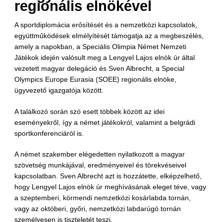
regionális elnökével
A sportdiplomácia erősítését és a nemzetközi kapcsolatok,
együttműködések elmélyítését támogatja az a megbeszélés,
amely a napokban, a Speciális Olimpia Német Nemzeti
Játékok idején valósult meg a Lengyel Lajos elnök úr által
vezetett magyar delegáció és Sven Albrecht, a Special
Olympics Europe Eurasia (SOEE) regionális elnöke,
ügyvezető igazgatója között.
A találkozó során szó esett többek között az idei
eseményekről, így a német játékokról, valamint a belgrádi
sportkonferenciáról is.
A német szakember elégedetten nyilatkozott a magyar
szövetség munkájával, eredményeivel és törekvéseivel
kapcsolatban. Sven Albrecht azt is hozzátette, elképzelhető,
hogy Lengyel Lajos elnök úr meghívásának eleget téve, vagy
a szeptemberi, körmendi nemzetközi kosárlabda tornán,
vagy az októberi, győri, nemzetközi labdarúgó tornán
személyesen is tiszteletét teszi.