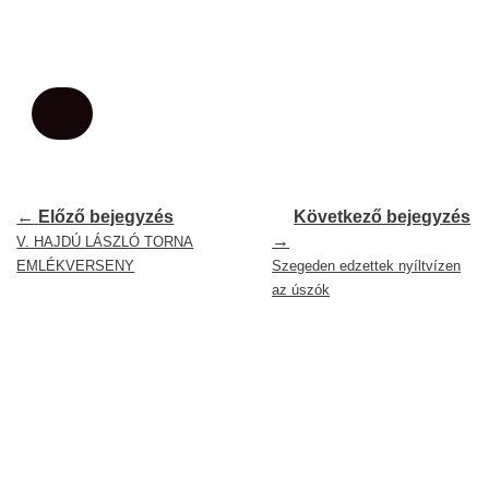
←
Előző bejegyzés
Következő bejegyzés
→
V. HAJDÚ LÁSZLÓ TORNA
EMLÉKVERSENY
Szegeden edzettek nyíltvízen
az úszók