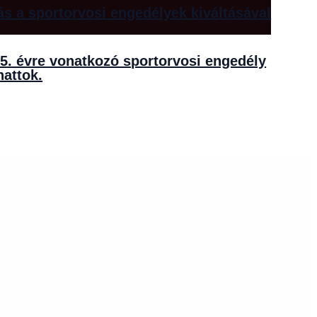
ás a sportorvosi engedélyek kiváltásával
25. évre vonatkozó sportorvosi engedély
hattok.