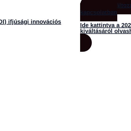
Fontos változ
kapcsolatban
I) ifjúsági innovációs
Ide kattintva a 20
kiváltásáról olvas