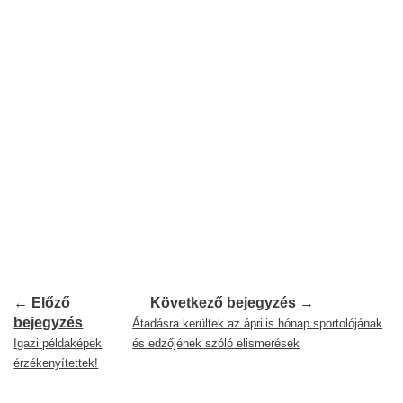
←
Előző
Következő bejegyzés
→
bejegyzés
Átadásra kerültek az április hónap sportolójának
Igazi példaképek
és edzőjének szóló elismerések
érzékenyítettek!