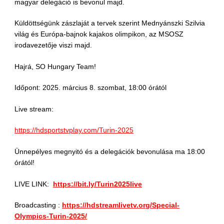
magyar delegáció is bevonul majd.
Küldöttségünk zászlaját a tervek szerint Mednyánszki Szilvia
világ és Európa-bajnok kajakos olimpikon, az MSOSZ
irodavezetője viszi majd.
Hajrá, SO Hungary Team!
Időpont: 2025. március 8. szombat, 18:00 órától
Live stream:
https://hdsportstvplay.com/Turin-2025
Ünnepélyes megnyitó és a delegációk bevonulása ma 18:00
órától!
LIVE LINK:
https://bit.ly/Turin2025live
Broadcasting :
https://hdstreamlivetv.org/Special-
Olympics-Turin-2025/