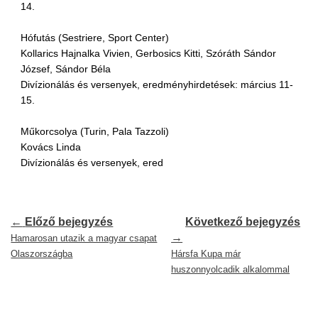
14.
Hófutás (Sestriere, Sport Center)
Kollarics Hajnalka Vivien, Gerbosics Kitti, Szóráth Sándor
József, Sándor Béla
Divízionálás és versenyek, eredményhirdetések: március 11-
15.
Műkorcsolya (Turin, Pala Tazzoli)
Kovács Linda
Divízionálás és versenyek, ered
←
Előző bejegyzés
Következő bejegyzés
→
Hamarosan utazik a magyar csapat
Olaszországba
Hársfa Kupa már
huszonnyolcadik alkalommal