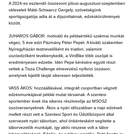
A 2024-es esztendő összevont júliusi-augusztusi-szeptemberi
okleveleit Máté-Schwarcz Gergely, szövetségünk
sportigazgatója adta át a díjazottaknak, edzéskörülmények
között.
JUHAROS GÁBOR: motiváló és példaértékű szakmai munkát
végez, 5 éve edzi Pázmány Péter Pepét. A kiváló szakember
Nyíregyházán testnevelőként és triatlon, valamint
úszóedzőként tevékenykedik, a ViniBike több úszóját is
eredményesen edzette. Idén Pepe kérésére együtt részt
vettek a Tisza Challenge elnevezésű nyíltvízi úszáson,
amelynek kijelölt távját sikeresen teljesítették.
VASS ÁKOS: hozzáállásával, integrált csoportban végzett
edzésmunkájával példát mutat társainak. A szentesi
sportember évek óta sikeres résztvevője az MSOSZ
úszóversenyeknek. Ákos a nyári időszakban a napi edzések
mellett részt vett a Szentesi Sport és Üdülőközpont által
szervezett nyári táborban, ahol önkéntesként segítette a
táborvezetők munkáját, így aktív részese volt a tábor