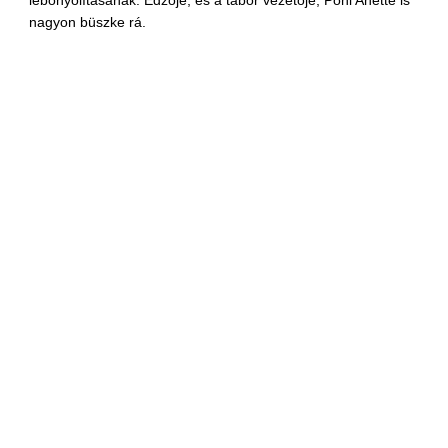
lebonyolításának. Edzője, és a tábor vezetője, Pohl Anette is
nagyon büszke rá.