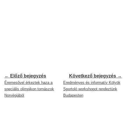
←
Előző bejegyzés
Következő bejegyzés
→
Éremesővel érkeztek haza a
Eredményes és informatív Kölyök
speciális olimpikon tornászok
Sportoló workshopot rendeztünk
Norvégiából
Budapesten