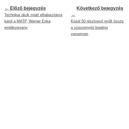
←
Előző bejegyzés
Következő bejegyzés
→
Technikai okok miatt elhalasztásra
kerül a MATP, Werner Erika
Közel 50 résztvevő gyűlt össze
emlékverseny
a szezonnyitó bowling
versenyen