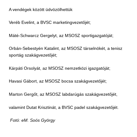
A vendégek között üdvözölhettük
Veréb Evelint, a BVSC marketingvezetőjét;
Máté-Schwarcz Gergelyt, az MSOSZ sportigazgatóját;
Orbán-Sebestyén Katalint, az MSOSZ társelnökét, a tenisz
sportág szakágvezetőjét;
Kárpáti Orsolyát, az MSOSZ nemzetközi igazgatóját;
Havasi Gábort, az MSOSZ bocsa szakágvezetőjét;
Marton Gergőt, az MSOSZ labdarúgás szakágvezetőjét,
valamint Dutat Krisztinát, a BVSC padel szakágvezetőjét.
Fotó: eM. Soós György