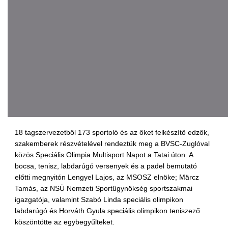
18 tagszervezetből 173 sportoló és az őket felkészítő edzők,
szakemberek részvételével rendeztük meg a BVSC-Zuglóval
közös Speciális Olimpia Multisport Napot a Tatai úton. A
bocsa, tenisz, labdarúgó versenyek és a padel bemutató
előtti megnyitón Lengyel Lajos, az MSOSZ elnöke; Märcz
Tamás, az NSÜ Nemzeti Sportügynökség sportszakmai
igazgatója, valamint Szabó Linda speciális olimpikon
labdarúgó és Horváth Gyula speciális olimpikon teniszező
köszöntötte az egybegyűlteket.