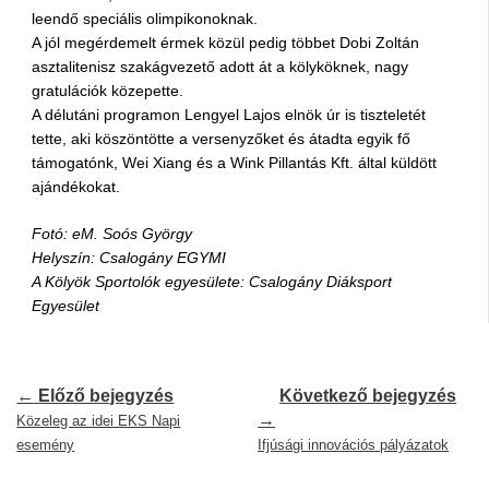
leendő speciális olimpikonoknak.
A jól megérdemelt érmek közül pedig többet Dobi Zoltán
asztalitenisz szakágvezető adott át a kölyköknek, nagy
gratulációk közepette.
A délutáni programon Lengyel Lajos elnök úr is tiszteletét
tette, aki köszöntötte a versenyzőket és átadta egyik fő
támogatónk, Wei Xiang és a Wink Pillantás Kft. által küldött
ajándékokat.
Fotó: eM. Soós György
Helyszín: Csalogány EGYMI
A Kölyök Sportolók egyesülete: Csalogány Diáksport
Egyesület
←
Előző bejegyzés
Következő bejegyzés
→
Közeleg az idei EKS Napi
esemény
Ifjúsági innovációs pályázatok