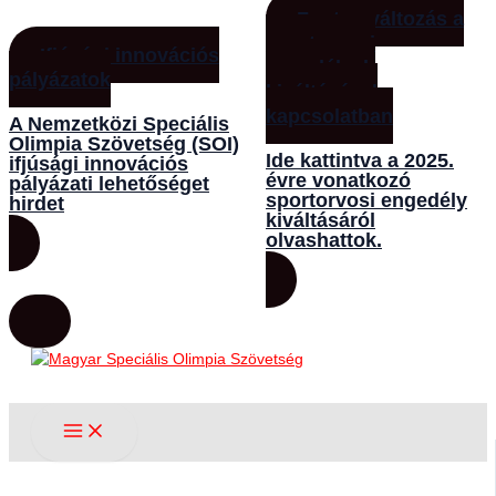
Fontos változás a
sportorvosi
Ifjúsági innovációs
engedélyek
pályázatok
kiváltásával
kapcsolatban
A Nemzetközi Speciális
Olimpia Szövetség (SOI)
Ide kattintva a 2025.
ifjúsági innovációs
évre vonatkozó
pályázati lehetőséget
sportorvosi engedély
hirdet
kiváltásáról
olvashattok.
Skip
to
content