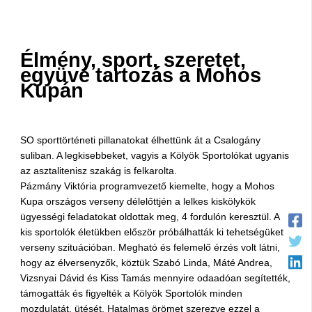
Élmény, sport, szeretet,
együvé tartozás a Mohos
Kupán
SO sporttörténeti pillanatokat élhettünk át a Csalogány
suliban. A legkisebbeket, vagyis a Kölyök Sportolókat ugyanis
az asztalitenisz szakág is felkarolta.
Pázmány Viktória programvezető kiemelte, hogy a Mohos
Kupa országos verseny délelőttjén a lelkes kiskölykök
ügyességi feladatokat oldottak meg, 4 fordulón keresztül. A
kis sportolók életükben először próbálhatták ki tehetségüket
verseny szituációban. Megható és felemelő érzés volt látni,
hogy az élversenyzők, köztük Szabó Linda, Máté Andrea,
Vizsnyai Dávid és Kiss Tamás mennyire odaadóan segítették,
támogatták és figyelték a Kölyök Sportolók minden
mozdulatát, ütését. Hatalmas örömet szerezve ezzel a